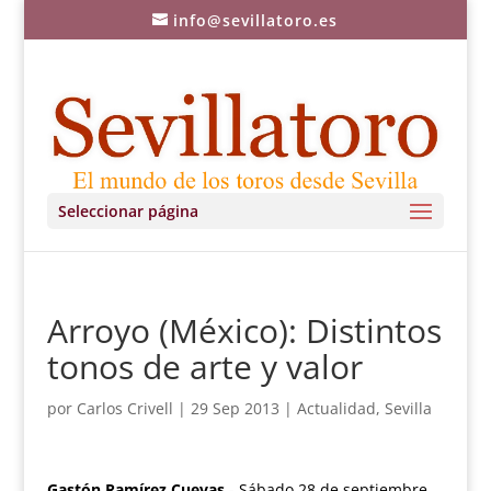
info@sevillatoro.es
Seleccionar página
Arroyo (México): Distintos
tonos de arte y valor
por
Carlos Crivell
|
29 Sep 2013
|
Actualidad
,
Sevilla
Gastón Ramírez Cuevas
.- Sábado 28 de septiembre