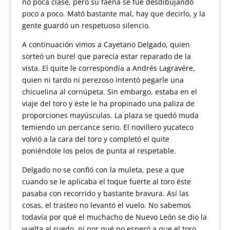
no poca clase, pero su faena se fue desdibujando
poco a poco. Mató bastante mal, hay que decirlo, y la
gente guardó un respetuoso silencio.
A continuación vimos a Cayetano Delgado, quien
sorteó un burel que parecía estar reparado de la
vista. El quite le correspondía a Andrés Lagravére,
quien ni tardo ni perezoso intentó pegarle una
chicuelina al cornúpeta. Sin embargo, estaba en el
viaje del toro y éste le ha propinado una paliza de
proporciones mayúsculas. La plaza se quedó muda
temiendo un percance serio. El novillero yucateco
volvió a la cara del toro y completó el quite
poniéndole los pelos de punta al respetable.
Delgado no se confió con la muleta, pese a que
cuando se le aplicaba el toque fuerte al toro éste
pasaba con recorrido y bastante bravura. Así las
cosas, el trasteo no levantó el vuelo. No sabemos
todavía por qué el muchacho de Nuevo León se dio la
vuelta al ruedo, ni por qué no esperó a que el toro