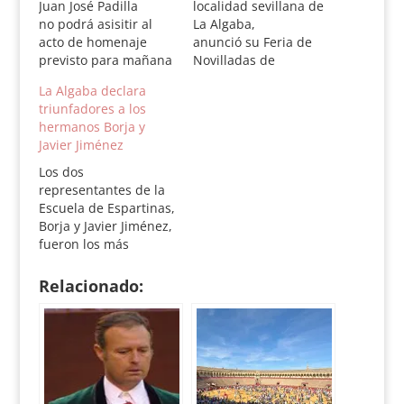
Juan José Padilla
localidad sevillana de
no podrá asisitir al
La Algaba,
acto de homenaje
anunció su Feria de
previsto para mañana
Novilladas de
en La Algaba con
septiembre, que se
La Algaba declara
motivo del comienzo
celebrará entre los
triunfadores a los
de los festejos
días 12 y 20. La XXXI
hermanos Borja y
tradicionales en la
edición rendirá
Javier Jiménez
plaza de carros. El
homenaje al matador
torero jerezano actúa
de toros jerezano Juan
Los dos
en Nimes y su
José Padilla, por
representantes de la
presencia es
trayectoria
Escuela de Espartinas,
imposible. El diestro,
profesional. Padilla
Borja y Javier Jiménez,
que fue nobrado
será el padrino de
fueron los más
padrino de los…
honor de la Feria, que
destacados en el ciclo
constará…
de noveles en opinión
Relacionado:
del jurado, además de
la novillera Conchi
Ríos El Ayuntamiento
de La Algaba ha
fallado los premios
correspondientes a la