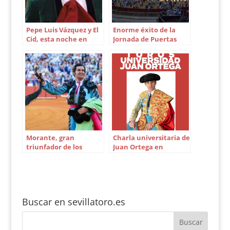
Feria Taurina de esta
localidad, celebrada
la…
Pepe Luis Vázquez y El
Enorme éxito de la
Cid, esta noche en
Jornada de Puertas
Salteras
Abiertas en la Real
Maestranza
Morante, gran
Charla universitaria de
triunfador de los
Juan Ortega en
Premios de la Real
Granada
Maestranza
Buscar en sevillatoro.es