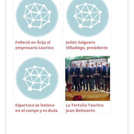
Falleció en Écija el
Julián Salguero
empresario taurino
Villadiego, presidente
Pepe Cañas
suplente de La
Maestranza
Espartaco se lesiona
La Tertulia Taurina
en el campo y es duda
Juan Belmonte
para Olivenza
entrega sus trofeos