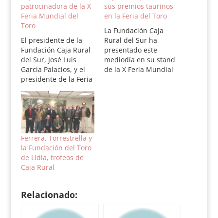
patrocinadora de la X
sus premios taurinos
Feria Mundial del
en la Feria del Toro
Toro
La Fundación Caja
El presidente de la
Rural del Sur ha
Fundación Caja Rural
presentado este
del Sur, José Luis
mediodía en su stand
García Palacios, y el
de la X Feria Mundial
presidente de la Feria
del Toro, en Fibes, los
Mundial del Toro y
Premios Taurinos Caja
director gerente de
Rural del Sur, que
FIBES, Felipe Luis
reconocen a los
Maestro, han firmado
triunfadores en la
un convenio de
plaza de toros La
colaboración para la
Merced de Huelva, la
Ferrera, Torrestrella y
celebración de la X
Maestranza de Sevilla
la Fundación del Toro
Feria Mundial del
y los cosos…
de Lidia, trofeos de
Toro, que se celebrará
Caja Rural
desde…
Relacionado: