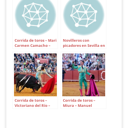
Mensajero, nº 73,
negro mulato listón,
569 kilos. Silencio. 3.-
Deslío, nº 157, colorao
ojo perdiz, 512 kilos.
Pitos. 4.- Narigón,…
Corrida de toros – Mari
Novilleros con
Carmen Camacho –
picadores en Sevilla en
Ortega Cano, Manuel
1995
Díaz «El Cordobés» y
Víctor Puerto
Corrida de toros –
Corrida de toros –
Victoriano del Río –
Miura – Manuel
Miguel Ángel Perera,
Escribano, Pepe Moral
Juan Ortega y Roca Rey
y Román