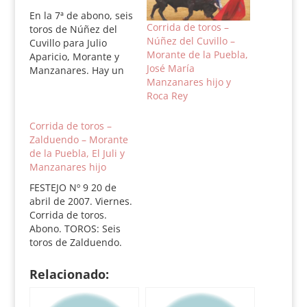
En la 7ª de abono, seis
Corrida de toros –
toros de Núñez del
Núñez del Cuvillo –
Cuvillo para Julio
Morante de la Puebla,
Aparicio, Morante y
José María
Manzanares. Hay un
Manzanares hijo y
sobrero de Cuvillo.
Roca Rey
Lueve en Sevilla a
media mañana, pero
se pondrá el no hay
Corrida de toros –
billetes. Toros de
Zalduendo – Morante
Núñez del Cuvillo
de la Puebla, El Juli y
para el 7º Festejo del
Manzanares hijo
Abono Orden de lidia:
FESTEJO Nº 9 20 de
1º…
abril de 2007. Viernes.
Corrida de toros.
Abono. TOROS: Seis
toros de Zalduendo.
1.- Lujoso, nº 32,
negro mulato
Relacionado:
chorreao, 525 kilos.
Palmas. 2.-