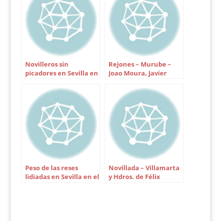
Novilleros sin
Rejones – Murube –
picadores en Sevilla en
Joao Moura, Javier
el año 2000
Buendía, Leonardo
Hernández, Luis
Domecq, Hermoso de
Mendoza y Antonio
Domecq
Peso de las reses
Novillada – Villamarta
lidiadas en Sevilla en el
y Hdros. de Félix
año 2001
Hernández – El César,
Salvador Cortés y
Ricardo Triviño