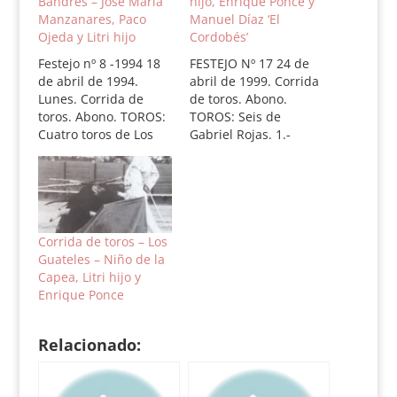
Bandrés – José María
hijo, Enrique Ponce y
Manzanares, Paco
Manuel Díaz ‘El
Ojeda y Litri hijo
Cordobés’
Festejo nº 8 -1994 18
FESTEJO Nº 17 24 de
de abril de 1994.
abril de 1999. Corrida
Lunes. Corrida de
de toros. Abono.
toros. Abono. TOROS:
TOROS: Seis de
Cuatro toros de Los
Gabriel Rojas. 1.-
Guateles y dos de
Herradito, nº 113,
Sayalero y Bandrés.
negro mulato, 596
1.- Desprendido, nº
kilos. Algunos pitos.
48, negro, 495 kilos.
2.- Piconero, nº 171,
Silencio. 2.- Lustros,
negro mulato bragao,
nº 11, castaño, 497
503 kilos. Silencio. 3.-
Corrida de toros – Los
kilos. Sayalero y
Distanciado, nº 115,
Guateles – Niño de la
Bandrés. Pitos. 3.-
negro zaíno, 519 kilos.
Capea, Litri hijo y
Joquito, nº 29, negro…
Pitos. 4.- Bocinoso, nº
Enrique Ponce
196,…
Relacionado: