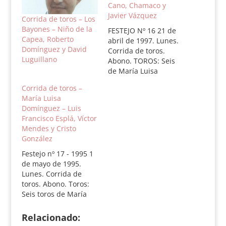
Cano, Chamaco y
Javier Vázquez
Corrida de toros – Los
Bayones – Niño de la
FESTEJO Nº 16 21 de
Capea, Roberto
abril de 1997. Lunes.
Domínguez y David
Corrida de toros.
Luguillano
Abono. TOROS: Seis
de María Luisa
Domínguez, buenos
Corrida de toros –
en general. Tercero,
María Luisa
cuarto y quinto, los
Domínguez – Luis
mejores. 1.- Tinterito,
Francisco Esplá, Víctor
nº 193, negro, 615
Mendes y Cristo
kilos. Silencio. 2.-
González
Cegato, nº 180, negro,
580 kilos. Silencio. 3.-
Festejo nº 17 - 1995 1
Barba Fina, nº 109,
de mayo de 1995.
negro,…
Lunes. Corrida de
toros. Abono. Toros:
Seis toros de María
Luisa Domínguez y
Pérez de Vargas. 1.-
Relacionado:
Clavero, nº 78, negro,