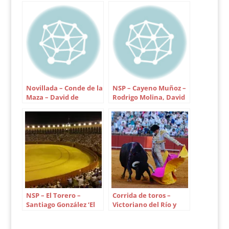
525 kilos. 2.- Fatiga, nº
40, negro, 568 kilos.
3.- Guapito, nº 53,
negro, 547 kilos.
Ovación. 4.- Careto,…
Novillada – Conde de la
NSP – Cayeno Muñoz –
Maza – David de
Rodrigo Molina, David
Miranda, Juan de
Salvador y José
Castilla y Juanito
Antonio Lauri
NSP – El Torero –
Corrida de toros –
Santiago González ‘El
Victoriano del Río y
Santi’, David Romero y
Toros de Cortés –
Jaime Ortega
Morante de la Puebla,