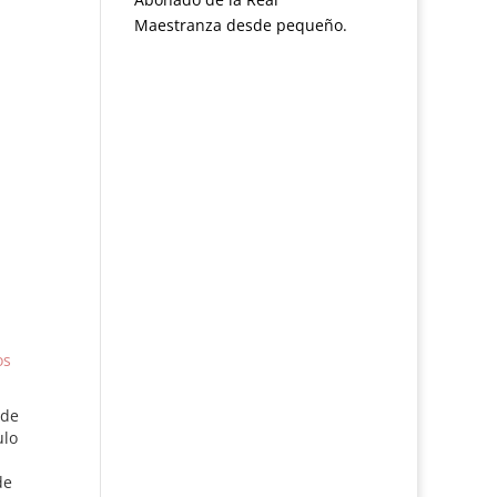
Maestranza desde pequeño.
os
 de
ulo
de