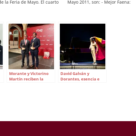
e la Feria de Mayo. El cuarto
Mayo 2011, son: - Mejor Faena:
asa de los Toreros (Martelilla),
Enrique Ponce, 4º toro de la tarde
do con la vuelta al ruedo y
del sabado 14/05/2011. - Mejor
por El Fandi ha siso…
Rejoneador: Pablo Hermoso de
Mendoza, 2º toro de la tarde del
Morante y Victorino
David Galván y
Martín reciben la
Dorantes, esencia e
Oreja y el Hierro de
inspiración en Cajasol
Oro de RNE