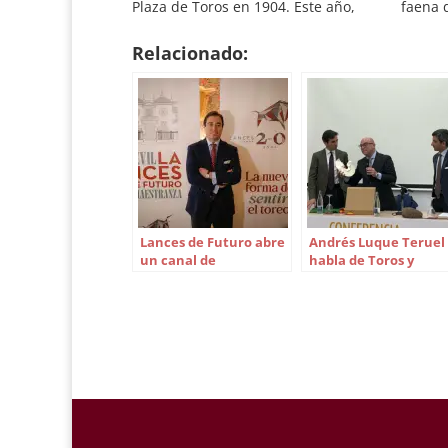
Plaza de Toros en 1904. Este año,
faena d
nuevamente con dos corridas de
de la C
toros, viernes y sábado, corrida de
premia
Relacionado:
rejones el domingo y el espectáculo
liiado 
cómico…
Lances de Futuro abre
Andrés Luque Teruel
un canal de
habla de Toros y
comunicación con los
Cofradías en la Peña
abonados de Sevilla
Trianera Juan Ortega