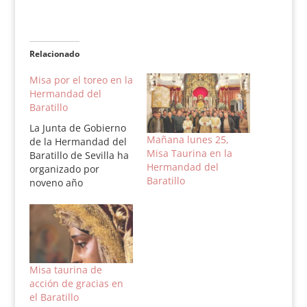
Relacionado
Misa por el toreo en la
Hermandad del
Baratillo
La Junta de Gobierno
Mañana lunes 25,
de la Hermandad del
Misa Taurina en la
Baratillo de Sevilla ha
Hermandad del
organizado por
Baratillo
noveno año
consecutivo una Misa
de acción de gracias
por la temporada
taurina. Esta
celebración tendrá
lugar mañana
Misa taurina de
miércoles, día 27 de
acción de gracias en
noviembre, a las 20,30
el Baratillo
horas, en la Capilla