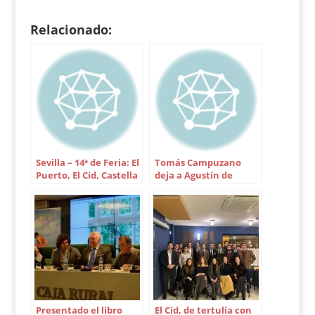
del Baratillo e irá
seguida de…
Relacionado:
Sevilla – 14ª de Feria: El
Tomás Campuzano
Puerto, El Cid, Castella
deja a Agustín de
y Luque
Espartinas
Presentado el libro
El Cid, de tertulia con