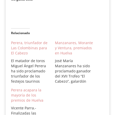
Relacionado
Perera, triunfador de
Manzanares, Morante
Las Colombinas para
y Ventura, premiados
El Cabezo
en Huelva
El matador de toros
José María
Miguel Ángel Perera
Manzanares ha sido
ha sido proclamado
proclamado ganador
triunfador de los
del XVII Trofeo “El
festejos taurinos
Cabezo”, galardón
colombinos por el
instituido por el diario
Perera acapara la
jurado de los Premios
Huelva Información y
mayoría de los
"El Cabezo",
El Corte Inglés,y que
premios de Huelva
instituidos por el
premia al triunfador
diario "Huelva
de los festejos
Vicente Parra.-
Información" e
taurinos de Las
Finalizadas las