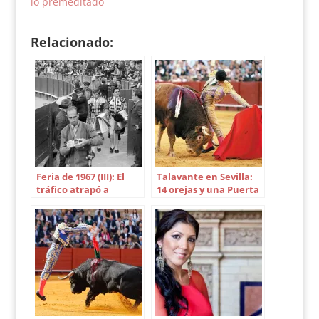
lo premeditado
habló de lo crucial
que está resultando
Valverde en
Relacionado:
su trayectoria, ya
que…
Feria de 1967 (III): El
Talavante en Sevilla:
tráfico atrapó a
14 orejas y una Puerta
Manuel Benítez
del Príncipe en 25
corridas