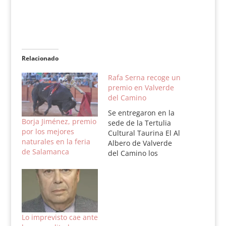
Relacionado
Rafa Serna recoge un
premio en Valverde
del Camino
Se entregaron en la
Borja Jiménez, premio
sede de la Tertulia
por los mejores
Cultural Taurina El Al
naturales en la feria
Albero de Valverde
de Salamanca
del Camino los
premios de la Feria
taurina de 2013. Entre
los premiados se
encontraba el
novillero sevillano
Rafa Serna. El
Lo imprevisto cae ante
sevillano Rafa Serna