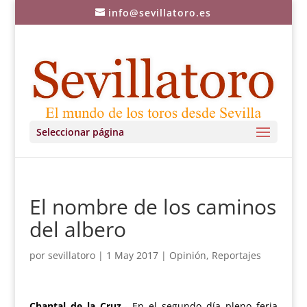
info@sevillatoro.es
Seleccionar página
El nombre de los caminos
del albero
por
sevillatoro
|
1 May 2017
|
Opinión
,
Reportajes
Chantal de la Cruz
.- En el segundo día pleno feria