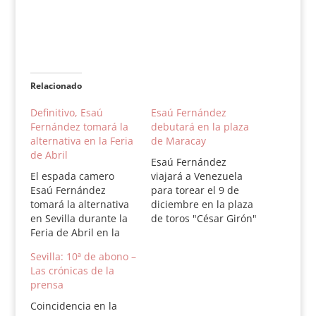
Relacionado
Definitivo, Esaú
Esaú Fernández
Fernández tomará la
debutará en la plaza
alternativa en la Feria
de Maracay
de Abril
Esaú Fernández
El espada camero
viajará a Venezuela
Esaú Fernández
para torear el 9 de
tomará la alternativa
diciembre en la plaza
en Sevilla durante la
de toros "César Girón"
Feria de Abril en la
de Maracay. En el
corrida de El Pilar con
festejo tomará la
Sevilla: 10ª de abono –
Morante de la Puebla
alternativa el novillero
Las crónicas de la
de padrino y El Cid
Alejandro Chacón,
prensa
como testigo. La
coleta venezolano
corrida se celebrará el
curtido en España,
Coincidencia en la