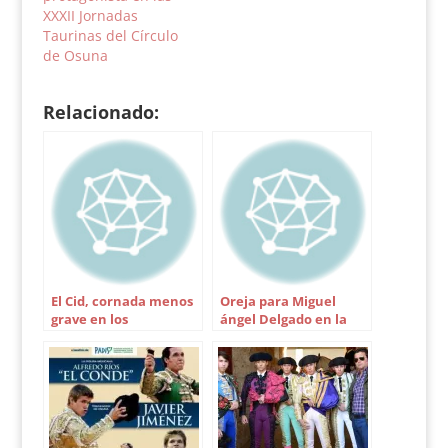
Casa de la Cultura.
cumple el Círculo
XXXII Jornadas
Durante esos días se
Taurino. Para ello se
Taurinas del Círculo
reunirán en…
ha confeccionado un
de Osuna
cartel de…
Relacionado:
El Cid, cornada menos
Oreja para Miguel
grave en los
ángel Delgado en la
sanfermines de
novillada de Sevilla
Pamplona