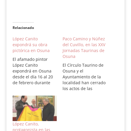
Relacionado
López Canito
Paco Camino y Núñez
expondrá su obra
del Cuvillo, en las XXV
pictórica en Osuna
Jornadas Taurinas de
Osuna
El afamado pintor
López Canito
El Círculo Taurino de
expondrá en Osuna
Osuna y el
desde el día 16 al 20
Ayuntamiento de la
de febrero durante
localidad han cerrado
los actos
los actos de las
programados por el
Jornadas Taurinas
Círculo Taurino de
de Osuna, que se
Osuna con motivo de
desarrollarán del 14
sus Jornadas
al 18 de febrero. Las
Taurinas. La
Jornadas llegan a la
exposición tendrá
edición XXV, los
López Canito,
lugar en salón de la
mismos años que
protagonista en las