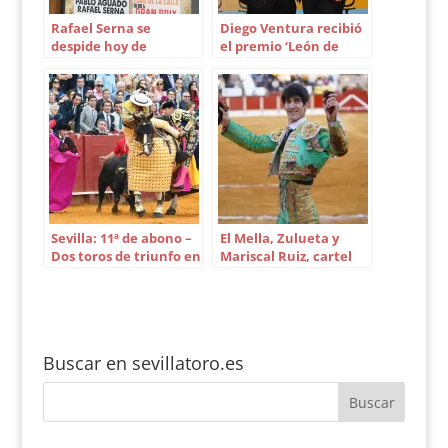
Rafael Serna se
Diego Ventura recibió
despide hoy de
el premio ‘León de
novillero en Cercedilla
Baviera’ en Munich
Sevilla: 11ª de abono –
El Mella, Zulueta y
Dos toros de triunfo en
Mariscal Ruiz, cartel
la mala corrida de
del 12 de mayo en
Jandilla
Sevilla
Buscar en sevillatoro.es