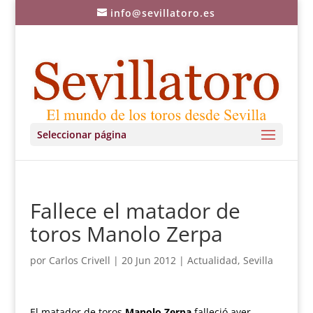
info@sevillatoro.es
Seleccionar página
Fallece el matador de
toros Manolo Zerpa
por
Carlos Crivell
|
20 Jun 2012
|
Actualidad
,
Sevilla
El matador de toros
Manolo Zerpa
falleció ayer