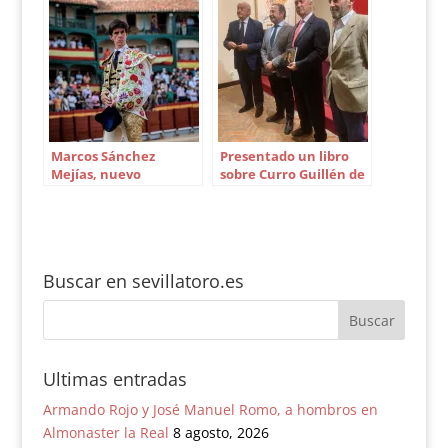
discapacitados
sevillana
Marcos Sánchez
Presentado un libro
Mejías, nuevo
sobre Curro Guillén de
apoderado de Esaú
Santiago Sánchez-
Fernández
Tráver
Buscar en sevillatoro.es
Ultimas entradas
Armando Rojo y José Manuel Romo, a hombros en
Almonaster la Real
8 agosto, 2026