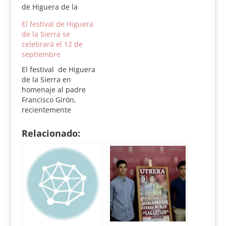
de Higuera de la
Sierra el tradicional
El festival de Higuera
Festival Taurino. En
de la Sierra se
esta ocasión se
celebrará el 12 de
dedicará a Francisco
septiembre
Girón, fallecido en
este año y alma del
El festival de Higuera
Festival durante los 40
de la Sierra en
años de existencia. El
homenaje al padre
cartel del Festival es…
Francisco Girón,
recientemente
fallecido, ha quedado
aplazado para el
Relacionado:
próximo sábado 12 de
septiembre. El festival
en el que tenían
previsto torear
novillos de Zalduendo
y Domecq, entre otras
ganaderías, los
diestros Juan Antonio,
Ruiz Espartaco, Pepe