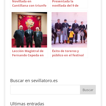
Novillada en
Presentada la
Luis Vázquez,
Cantillana con triunfo
novillada del 9 de
Miguel…
para todos
mayo en Utrera
Lección Magistral de
Éxito de toreros y
Fernando Cepeda en
público en el festival
Aula Taurina
de Guillena
Buscar en sevillatoro.es
Ultimas entradas