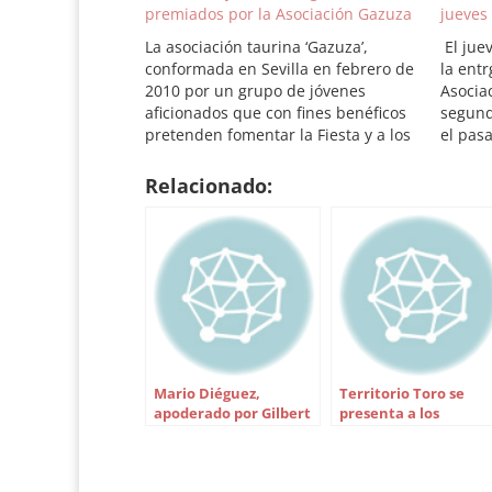
premiados por la Asociación Gazuza
jueves
La asociación taurina ‘Gazuza’,
El jue
conformada en Sevilla en febrero de
la entr
2010 por un grupo de jóvenes
Asocia
aficionados que con fines benéficos
segund
pretenden fomentar la Fiesta y a los
el pas
nuevos valores de la tauromaquia,
ciclo 
se reunió el pasado jueves tras el
caball
Relacionado:
último festejo de promoción con el
Real M
fin de fallar los…
jurado
Mario Diéguez,
Territorio Toro se
apoderado por Gilbert
presenta a los
y Curro Sierra
aficionados de New
York