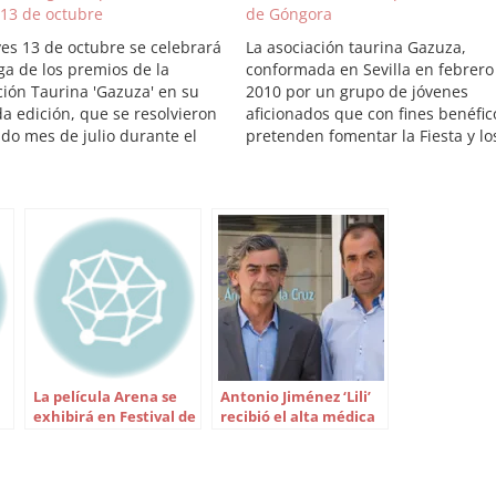
 13 de octubre
de Góngora
ves 13 de octubre se celebrará
La asociación taurina Gazuza,
ga de los premios de la
conformada en Sevilla en febrero
ción Taurina 'Gazuza' en su
2010 por un grupo de jóvenes
a edición, que se resolvieron
aficionados que con fines benéfic
ado mes de julio durante el
pretenden fomentar la Fiesta y lo
de novilladas de promoción sin
nuevos valores de la tauromaquia
os que organiza cada año la
ha decidido premiar a Lama de
aestranza de Caballería. El
Góngora y a la ganadería de
 decidió otorgar…
Villamarta, como mejor novillero 
mejor…
La película Arena se
Antonio Jiménez ‘Lili’
exhibirá en Festival de
recibió el alta médica
Cine de Sevilla