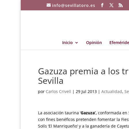
info@sevillatoro.es
Inicio
Opinión
Efeméride
Gazuza premia a los tr
Sevilla
por
Carlos Crivell
|
29 Jul 2013
|
Actualidad
,
Se
La asociación taurina ‘
Gazuza’,
conformada en S
con fines benéficos pretenden fomentar la Fies
Solís ‘El Manriqueño’ y a la ganadería de Caye