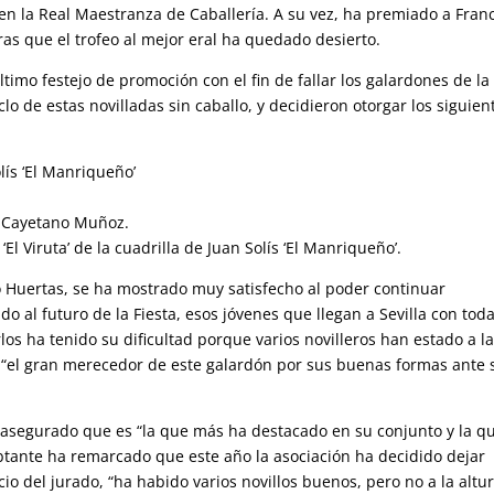
en la Real Maestranza de Caballería. A su vez, ha premiado a Fran
ras que el trofeo al mejor eral ha quedado desierto.
timo festejo de promoción con el fin de fallar los galardones de la 
lo de estas novilladas sin caballo, y decidieron otorgar los siguien
olís ‘El Manriqueño’
’: Cayetano Muñoz.
El Viruta’ de la cuadrilla de Juan Solís ‘El Manriqueño’.
go Huertas, se ha mostrado muy satisfecho al poder continuar
 al futuro de la Fiesta, esos jóvenes que llegan a Sevilla con tod
os ha tenido su dificultad porque varios novilleros han estado a la
o’ “el gran merecedor de este galardón por sus buenas formas ante 
 asegurado que es “la que más ha destacado en su conjunto y la q
obtante ha remarcado que este año la asociación ha decidido dejar
cio del jurado, “ha habido varios novillos buenos, pero no a la altu