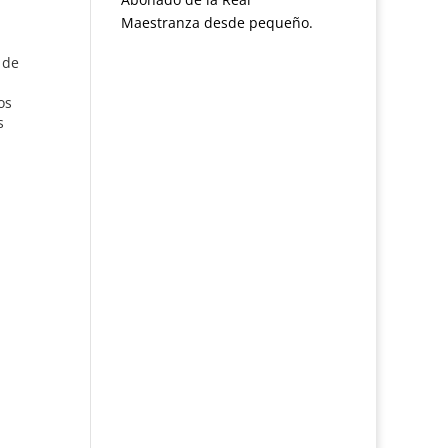
Maestranza desde pequeño.
 de
os
s
,
y