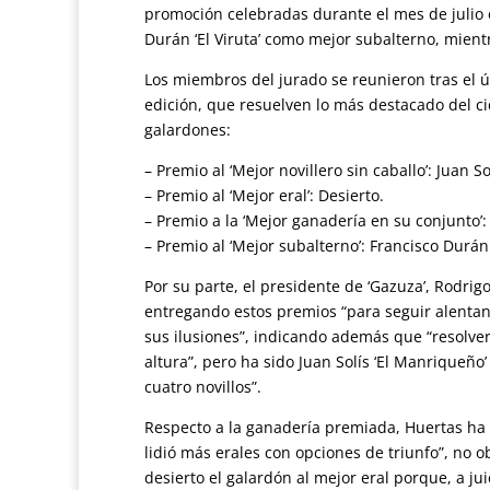
promoción celebradas durante el mes de julio 
Durán ‘El Viruta’ como mejor subalterno, mient
Los miembros del jurado se reunieron tras el úl
edición, que resuelven lo más destacado del cic
galardones:
– Premio al ‘Mejor novillero sin caballo’: Juan S
– Premio al ‘Mejor eral’: Desierto.
– Premio a la ‘Mejor ganadería en su conjunto
– Premio al ‘Mejor subalterno’: Francisco Durán ‘
Por su parte, el presidente de ‘Gazuza’, Rodri
entregando estos premios “para seguir alentando
sus ilusiones”, indicando además que “resolverl
altura”, pero ha sido Juan Solís ‘El Manriqueñ
cuatro novillos”.
Respecto a la ganadería premiada, Huertas ha
lidió más erales con opciones de triunfo”, no 
desierto el galardón al mejor eral porque, a jui