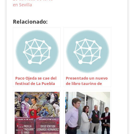
salir por la puerta
la feria taurina de
en Sevilla
grande. Perera, sólo
Roquetas que
voluntad.
tendrá…
Relacionado:
Torrehandilla /
Morante, El Fandi…
Paco Ojeda se cae del
Presentado un nuevo
festival de La Puebla
de libro taurino de
Santi Ortiz