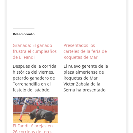
Relacionado
Granada: El ganado
Presentados los
frustra el cumpleaños
carteles de la feria de
de El Fandi
Roquetas de Mar
Después de la corrida
El nuevo gerente de la
histórica del viernes,
plaza almeriense de
petardo ganadero de
Roquetas de Mar
Torrehandilla en el
Victor Zabala de la
festejo del sáabdo.
Serna ha presentado
Morante toreó
dentro de la Feria
maravillosamente al
Mundial de Toro que
cuarto, de Gavira,
se desarrolla en
pero no acertó con la
Sevilla y en compañía
espada. El Fandi, que
del alcalde de la
celebró su
localidad Gabriel
El Fandi: 6 orejas en
cumpleaños, no pudo
Amat, los carteles de
26 corridas de toros