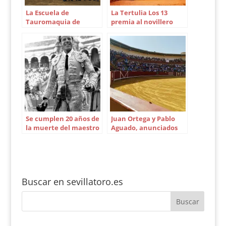
La Escuela de
La Tertulia Los 13
Tauromaquia de
premia al novillero
Sevilla inicia su nuevo
García Navarrete
curso 2018 / 2019
Se cumplen 20 años de
Juan Ortega y Pablo
la muerte del maestro
Aguado, anunciados
Manolo Vázquez
en el festival de
Montoro
Buscar en sevillatoro.es