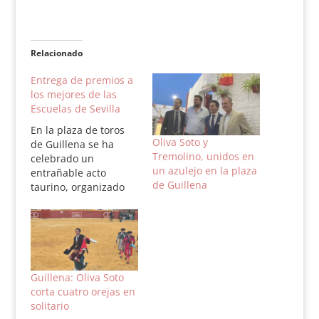
Relacionado
Entrega de premios a
los mejores de las
Escuelas de Sevilla
En la plaza de toros
Oliva Soto y
de Guillena se ha
Tremolino, unidos en
celebrado un
un azulejo en la plaza
entrañable acto
de Guillena
taurino, organizado
por el propio
Ayuntamiento de
Guillena y la
Delegación de la
Consejería de
Gobernación en
Guillena: Oliva Soto
Sevilla. Se ha
corta cuatro orejas en
presentado el libro,
solitario
Sevilla, plazas de