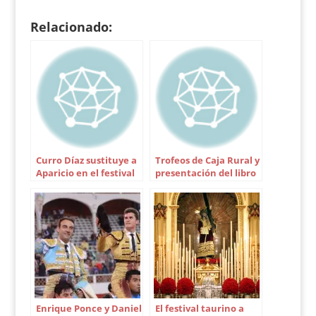
toros, y al mismo
tiempo se han
Relacionado:
entregado los premios
al…
Curro Díaz sustituye a
Trofeos de Caja Rural y
Aparicio en el festival
presentación del libro
de Utrera
Maestranza 2007
Enrique Ponce y Daniel
El festival taurino a