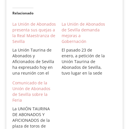
Relacionado
La Unión de Abonados
La Unión de Abonados
presenta sus quejas a
de Sevilla demanda
la Real Maestranza de
mejoras a
Sevilla
Gobernación
La Unión Taurina de
El pasado 23 de
Abonados y
enero, a petición de la
Aficionados de Sevilla
Unión Taurina de
ha expresado hoy en
Abonados de Sevilla,
una reunión con el
tuvo lugar en la sede
teniente de Hermano
de la Delegación del
Comunicado de la
Mayor de la Real
Gobierno de la Junta
Unión de Abonados
Maestranza, Alfonso
de Andalucía en
de Sevilla sobre la
Guajardo Fajardo, la
Sevilla, una reunión
Feria
preocupación del
entre la titular de la
colectivo por los
misma y una
La UNIÓN TAURINA
derroteros que, a su
representación de la
DE ABONADOS Y
juicio, está tomando
Unión de Abonados.
AFICIONADOS de la
la fiesta de los toros
Esta asociación…
plaza de toros de