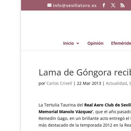
info@sevillatoro.es
Inicio
Opinión
Efeméride
Lama de Góngora reci
por
Carlos Crivell
|
22 Mar 2013
|
Actualidad
,
La Tertulia Taurina del
Real Aero Club de Sevil
Memorial Manolo Vázquez’
, que el año pasado
Remedín Gago, en un brillante acto entregó el t
más destacado de la temporada 2012 en la Real