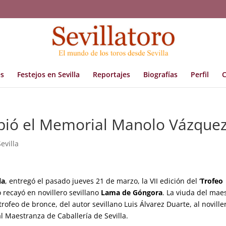
s
Festejos en Sevilla
Reportajes
Biografías
Perfil
C
bió el Memorial Manolo Vázque
Sevilla
la
, entregó el pasado jueves 21 de marzo, la VII edición del ‘
Trofeo
 recayó en novillero sevillano
Lama de Góngora
. La viuda del maes
rofeo de bronce, del autor sevillano Luis Álvarez Duarte, al noville
 Maestranza de Caballería de Sevilla.