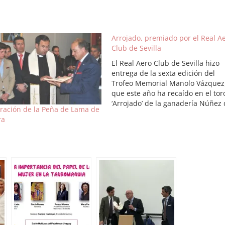
Arrojado, premiado por el Real A
Club de Sevilla
El Real Aero Club de Sevilla hizo
entrega de la sexta edición del
Trofeo Memorial Manolo Vázquez
que este año ha recaído en el tor
‘Arrojado’ de la ganadería Núñez 
ración de la Peña de Lama de
Cuvillo, que fue indultado en Sevi
ra
en el pasado ciclo abrileño. El act
que tuvo lugar en la Sede del…