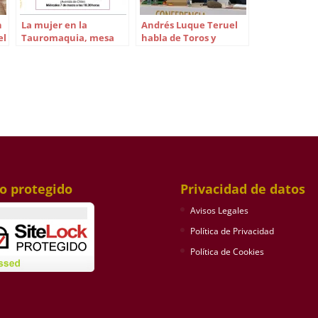
n
La mujer en la
Andrés Luque Teruel
el
Tauromaquia, mesa
habla de Toros y
redonda de la Tertulia
Cofradías en la Peña
Universitaria de Sevilla
Trianera Juan Ortega
io protegido
Privacidad de datos
Avisos Legales
Política de Privacidad
Política de Cookies