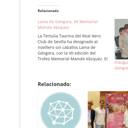
Relacionado
Lama de Góngora, VII Memorial
Manolo Vázquez
La Tertulia Taurina del Real Aero
Club de Sevilla ha designado al
novillero sin caballos Lama de
Góngora, con la VII edición del
Trofeo Memorial Manolo Vázquez. El
Inaugu
sevillano ha sido elegido por parte
Góngo
del jurado calificador como el
novillero más destacado de la
temporada 2012 en la Real
Relacionado:
Maestranza…