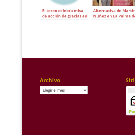
El toreo celebra misa
Alternativa de Martí
de acción de gracias en
Núñez en La Palma d
el Baratillo
Condado
Archivo
Sit
Archivo