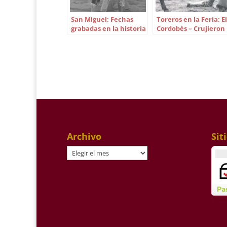
San Miguel: Fechas
Toreros en la Feria: El
grabadas en la historia
Cordobés – Crujieron
las columnas del
templo
Archivo
Sit
Archivo