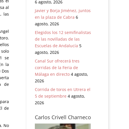
as el
6 agosto, 2026
sa al
Javier y Borja Jiménez, juntos
, las
en la plaza de Cabra
6
agosto, 2026
Ángel
Elegidos los 12 semifinalistas
toro.
de las novilladas de las
ellos
Escuelas de Andalucía
5
 solo
agosto, 2026
1 se
Canal Sur ofrecerá tres
En la
corridas de la Feria de
e Dos
Málaga en directo
4 agosto,
uerta
2026
ta de
Corrida de toros en Utrera el
5 de septiembre
4 agosto,
 para
2026
El de
Carlos Crivell Charneco
a. No