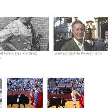
el torero José Martínez
La integridad de Pepe Limeño
’