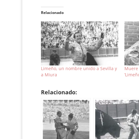
Relacionado
Limeño, un nombre unido a Sevilla y
Muere 
a Miura
‘Limeño
Relacionado: