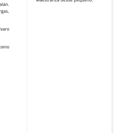
alán.
rgas,
lvaro
tonio