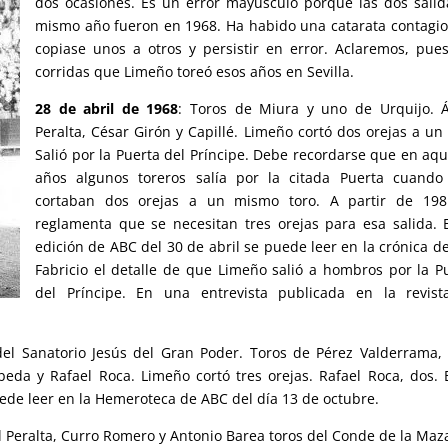
dos ocasiones. Es un error mayúsculo porque las dos salid
mismo año fueron en 1968. Ha habido una catarata contagio
copiase unos a otros y persistir en error. Aclaremos, pues
corridas que Limeño toreó esos años en Sevilla.
28 de abril de 1968
: Toros de Miura y uno de Urquijo. 
Peralta, César Girón y Capillé. Limeño cortó dos orejas a un 
Salió por la Puerta del Príncipe. Debe recordarse que en aqu
años algunos toreros salía por la citada Puerta cuando
cortaban dos orejas a un mismo toro. A partir de 198
reglamenta que se necesitan tres orejas para esa salida. 
edición de ABC del 30 de abril se puede leer en la crónica d
Fabricio el detalle de que Limeño salió a hombros por la P
del Príncipe. En una entrevista publicada en la revis
 del Sanatorio Jesús del Gran Poder. Toros de Pérez Valderrama,
eda y Rafael Roca. Limeño cortó tres orejas. Rafael Roca, dos. 
puede leer en la Hemeroteca de ABC del día 13 de octubre.
el Peralta, Curro Romero y Antonio Barea toros del Conde de la Maz