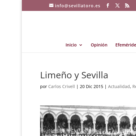
info@sevillatoro.es
Inicio
Opinión
Efeméride
Limeño y Sevilla
por
Carlos Crivell
|
20 Dic 2015
|
Actualidad
,
R