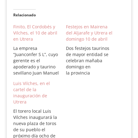
Relacionado
Finito, El Cordobés y
Festejos en Mairena
Vilches, el 10 de abril
del Aljarafe y Utrera el
en Utrera
domingo 10 de abril
La empresa
Dos festejos taurinos
“Juanconfer S L”, cuyo
de mayor entidad se
gerente es el
celebran mañaba
apoderado y taurino
domingo en
sevillano Juan Manuel
la provincia
Rodríguez Vélez,
sevillana. Por la
Luis Vilches, en el
empresario que
mañana, encerrona
cartel de la
organizó los festejos
de Salvador Cortés,
inauguración de
de inauguración de la
con fines benéfico, en
Utrera
nueva plaza de toros
un festival en una
de Utrera con motivo
plaza portátil
El torero local Luis
de las pasadas fiestas
instalada en Mairena
Vilches inaugurará la
patronales de la
del Aljarafe, donde le
nueva plaza de toros
localidad sevillana,
acompañará Martín
de su pueblo el
vuelve a organizar
Núñez.. Por la tarde,
próximo día ocho de