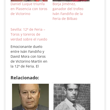
Daniel Luque triunfa
Borja Jiménez,
en Plasencia con toros
ganador del trofeo
de Victorino
Iván Fandiño de la
Feria de Bilbao
Sevilla: 12ª de Feria –
Toros y toreros de
verdad sobre el ruedo
Emocionante duelo
entre Iván Fandiño y
David Mora con toros
de Victorino Martín en
la 12ª de Feria. El
torero de Orduña
cortó una oreja y
Relacionado:
debió cortar otra en el
quinto. Mora,
voluntarioso. Plaza de
la Maestranza.
Martes, 24 de abril de
2012. Duodécima de