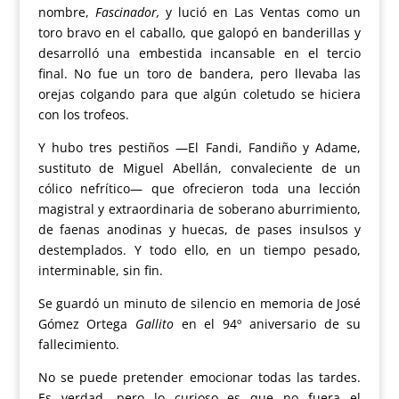
nombre,
Fascinador,
y lució en Las Ventas como un
toro bravo en el caballo, que galopó en banderillas y
desarrolló una embestida incansable en el tercio
final. No fue un toro de bandera, pero llevaba las
orejas colgando para que algún coletudo se hiciera
con los trofeos.
Y hubo tres pestiños —El Fandi, Fandiño y Adame,
sustituto de Miguel Abellán, convaleciente de un
cólico nefrítico— que ofrecieron toda una lección
magistral y extraordinaria de soberano aburrimiento,
de faenas anodinas y huecas, de pases insulsos y
destemplados. Y todo ello, en un tiempo pesado,
interminable, sin fin.
Se guardó un minuto de silencio en memoria de José
Gómez Ortega
Gallito
en el 94º aniversario de su
fallecimiento.
No se puede pretender emocionar todas las tardes.
Es verdad, pero lo curioso es que no fuera el