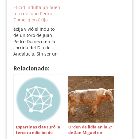
festejo de la Feria de
cortó una oreja a cada
El Cid indulta un buen
Invierno de Vistalegre
toros y El Cid, que
toro de Juan Pedro
tras cortar las dos
hizo una gran faena al
Domecq en écija
orejas de los
tercero, dos orejas y
ejemplares corridos
una más en el sexto.
écija vivió el indulto
en quinto y sexto
Los toros fueron de
de un toro de Juan
lugar de un encierro
Juan Pedro Domecq.…
Pedro Domecq en la
de Núñez del Cuvillo
corrida del Día de
de discreta
Andalucía. Sin ser un
presentación y…
toro excepcional, fue
bueno y El Cid lo
Relacionado:
multiplicó. La corrida
de Juan Pedro fue
buena y Talavante se
mostró fiel a su estilo
aunque falló con la
espada.…
Espartinas clausuró la
Orden de lidia en la 2ª
tercera edición de
de San Miguel en
Planeta Toro
Sevilla