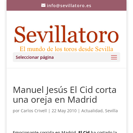
info@sevillatoro.es
Seleccionar página
Manuel Jesús El Cid corta
una oreja en Madrid
por
Carlos Crivell
|
22 May 2010
|
Actualidad
,
Sevilla
Emocionante corrida en Madrid.
El Cid
ha cortado la