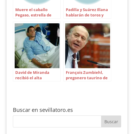
Muere el caballo
Padilla y Suárez Illana
Pegaso, estrella de
hablarán de toros y
Diego Ventura
política en Cajasol
David de Miranda
François Zumbiehl,
recibió el alta
pregonero taurino de
hospitalaria
2024 en Sevilla
Buscar en sevillatoro.es