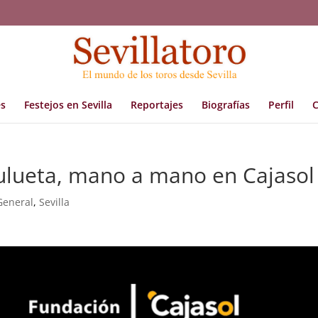
s
Festejos en Sevilla
Reportajes
Biografías
Perfil
C
Zulueta, mano a mano en Cajasol
General
,
Sevilla