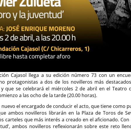
ción Cajasol llega a su edición número 73 con un encue
o protagonistas a dos de los novilleros más destacados
y que se celebrará el miércoles 2 de abril en el Teatro d
mienzo a las ocho de la tarde (20.00 horas).
e nuevo el encargado de conducir el acto, que tiene como p
 ambos novilleros librarán en la Plaza de Toros de Sevi
os carteles que más interés a creado en el aficionado. Con
entud’, ambos novilleros reflexionarán sobre este reto lle