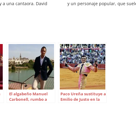
 y a una cantaora. David
y un personaje popular, que suel
 ‘El Fandi’ y Marina Heredia
estar relacionado con el toreo. Se
án en este encuentro de
en esta ocasión el matador
 flamenco y cante en un
madrileño Joselito y el cineasta J
…
de…
s
El algabeño Manuel
Paco Ureña sustituye a
Carbonell, rumbo a
Emilio de Justo en la
México para torear
corrida del 5 de mayo
tres corridas