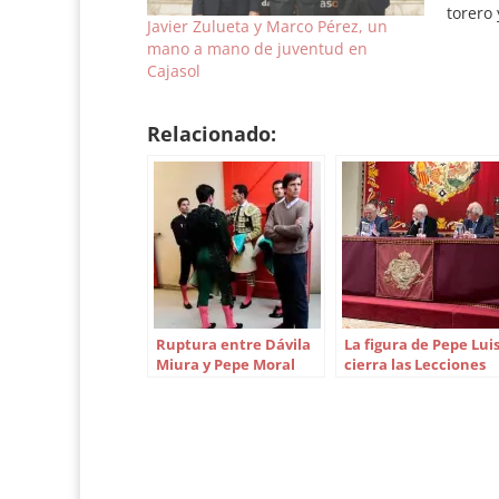
torero
Javier Zulueta y Marco Pérez, un
Fandila
mano a mano de juventud en
hablar
Cajasol
toros,
nuevo
Relacionado:
Ruptura entre Dávila
La figura de Pepe Lui
Miura y Pepe Moral
cierra las Lecciones
Magistrales de Aula
Taurina