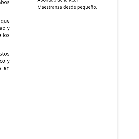
mbos
Maestranza desde pequeño.
 que
ad y
 los
ustos
co y
s en