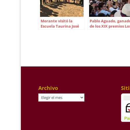
Morante visitó la
Pablo Aguado, ganad
Escuela Taurina José
de los XIX premios Lo
Cubero ‘Yiyo’ de
toros en la Taberna
Madrid
Archivo
Sit
Archivo