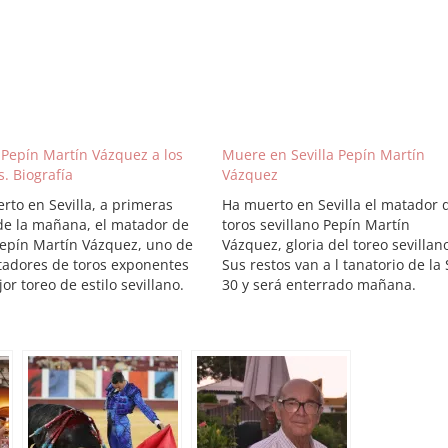
Pepín Martín Vázquez a los
Muere en Sevilla Pepín Martín
. Biografía
Vázquez
rto en Sevilla, a primeras
Ha muerto en Sevilla el matador 
de la mañana, el matador de
toros sevillano Pepín Martín
Pepín Martín Vázquez, uno de
Vázquez, gloria del toreo sevillan
tadores de toros exponentes
Sus restos van a l tanatorio de la 
or toreo de estilo sevillano.
30 y será enterrado mañana.
rafía es la de un torero
e y artista, que vio su carrera
da por la cornada de
eñas. Alejado…