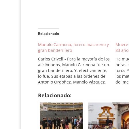
Relacionado
Manolo Carmona, torero macareno y
Muere 
gran banderillero
83 años
Carlos Crivell.- Para la mayoría de los
Ha mue
aficionados, Manolo Carmona fue un
horas 
gran banderillero. Y, efectivamente,
toros 
lo fue. Sus etapas a las órdenes de
los ma
Antonio Ordóñez, Manolo Vázquez,
del mej
Chamaco, y muy especialmente con
Su biog
Diego Puerta, dejaron sobre los
valient
Relacionado:
ruedos la huella imborrable de un
trunca
magnífico torero en sus funciones
Valdep
de…