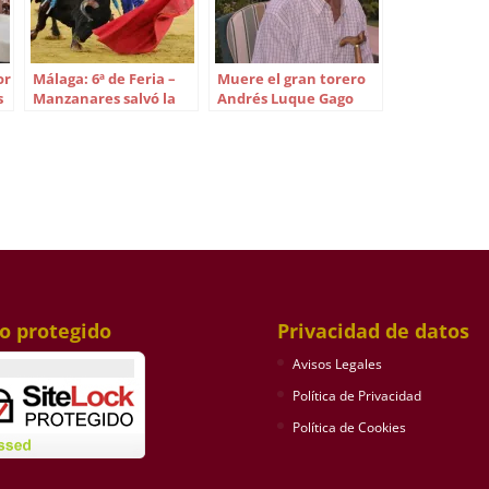
or
Málaga: 6ª de Feria –
Muere el gran torero
s
Manzanares salvó la
Andrés Luque Gago
Corrida Picassiana
io protegido
Privacidad de datos
Avisos Legales
Política de Privacidad
Política de Cookies