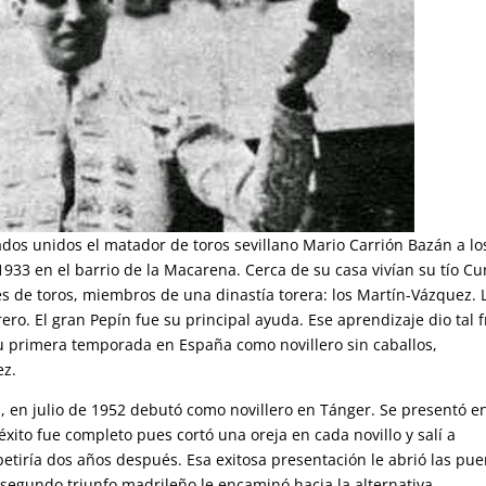
ados unidos el matador de toros sevillano Mario Carrión Bazán a lo
933 en el barrio de la Macarena. Cerca de su casa vivían su tío Cu
s de toros, miembros de una dinastía torera: los Martín-Vázquez. 
rero. El gran Pepín fue su principal ayuda. Ese aprendizaje dio tal f
u primera temporada en España como novillero sin caballos,
ez.
, en julio de 1952 debutó como novillero en Tánger. Se presentó e
xito fue completo pues cortó una oreja en cada novillo y salí a
tiría dos años después. Esa exitosa presentación le abrió las pue
segundo triunfo madrileño le encaminó hacia la alternativa.