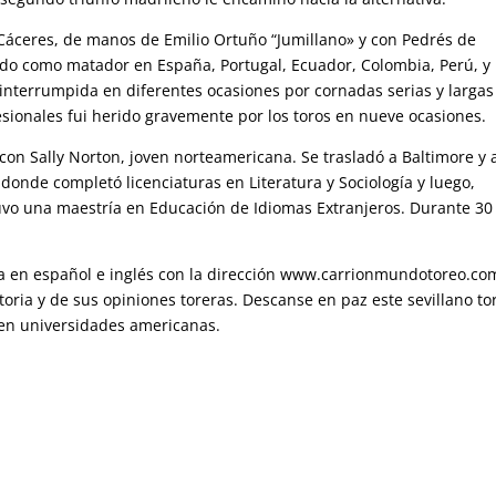
 Cáceres, de manos de Emilio Ortuño “Jumillano» y con Pedrés de
ndo como matador en España, Portugal, Ecuador, Colombia, Perú, y
o interrumpida en diferentes ocasiones por cornadas serias y largas
esionales fui herido gravemente por los toros en nueve ocasiones.
on Sally Norton, joven norteamericana. Se trasladó a Baltimore y a
donde completó licenciaturas en Literatura y Sociología y luego,
uvo una maestría en Educación de Idiomas Extranjeros. Durante 30
a en español e inglés con la dirección www.carrionmundotoreo.co
ria y de sus opiniones toreras. Descanse en paz este sevillano to
l en universidades americanas.