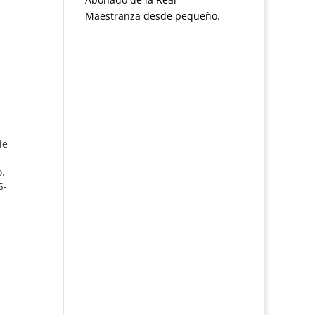
Maestranza desde pequeño.
de
o.
S-