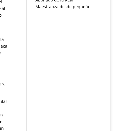
el
Maestranza desde pequeño.
 al
o
la
ñeca
n
ara
ular
on
de
un