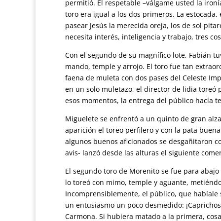
permitió. El respetable –válgame usted la iron
toro era igual a los dos primeros. La estocada,
pasear Jesús la merecida oreja, los de sol pita
necesita interés, inteligencia y trabajo, tres 
Con el segundo de su magnífico lote, Fabián t
mando, temple y arrojo. El toro fue tan extrao
faena de muleta con dos pases del Celeste Impe
en un solo muletazo, el director de lidia toreó
esos momentos, la entrega del público hacía te
Miguelete se enfrentó a un quinto de gran alza
aparición el toreo perfilero y con la pata buen
algunos buenos aficionados se desgañitaron con
avis- lanzó desde las alturas el siguiente come
El segundo toro de Morenito se fue para abajo 
lo toreó con mimo, temple y aguante, metiénd
Incomprensiblemente, el público, que habíale 
un entusiasmo un poco desmedido: ¡Caprichos d
Carmona. Si hubiera matado a la primera, cosa