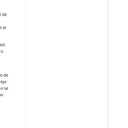
l de
e el
til.
ro
ro de
reja
no se
an