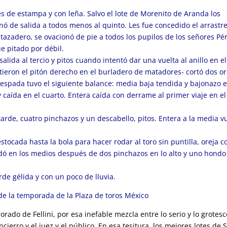
es de estampa y con leña. Salvo el lote de Morenito de Aranda los
ó de salida a todos menos al quinto. Les fue concedido el arrastr
estazadero, se ovacionó de pie a todos los pupilos de los señores Pé
ue pitado por débil.
alida al tercio y pitos cuando intentó dar una vuelta al anillo en el
rtieron el pitón derecho en el burladero de matadores- cortó dos or
a espada tuvo el siguiente balance: media baja tendida y bajonazo e
caída en el cuarto. Entera caída con derrame al primer viaje en el
arde, cuatro pinchazos y un descabello, pitos. Entera a la media v
stocada hasta la bola para hacer rodar al toro sin puntilla, oreja c
aludó en los medios después de dos pinchazos en lo alto y uno hond
de gélida y con un poco de lluvia.
e la temporada de la Plaza de toros México
rado de Fellini, por esa inefable mezcla entre lo serio y lo grotesc
ierro y el juez y el público. En esa tesitura, los mejores lotes de 