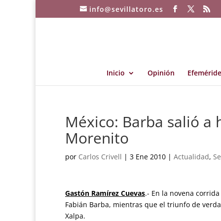
info@sevillatoro.es
Inicio
Opinión
Efeméride
México: Barba salió a 
Morenito
por
Carlos Crivell
|
3 Ene 2010
|
Actualidad
,
Se
Gastón Ramírez Cuevas
.- En la novena corrid
Fabián Barba, mientras que el triunfo de verd
Xalpa.