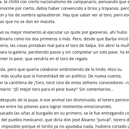
ía- le chilló con cierto nacionalismo de campanario, pensando que 
 enorme por cierto, debía haber convencido a tirios y troyanos, pero
ron y los de sombra aplaudieron. Hay que saber ver al toro, pero es
cosas que no se dan en maceta.
uvo su mejor momento al ejecutar un quite por gaoneras, ahí hubo
rdinario como los dos primeros o más. Pero, desde que Barba inició 
rio, las cosas pintaban mal para el toro de Xalpa. Sin abrir la mu
 para la galería, perdiendo pasos y sin completar un solo pase. Ya e
mer lo peor, que vendría en el toro de regalo.
da, pero que quería colaborar embistiendo de lo lindo. Hizo su
a más oculta que la honestidad de un político. De nueva cuenta,
 la cantilena de ¡Toro, toro! Uno de estos señores conocedores –r
ntario: “¡El mejor toro para el peor buey!” Sin comentarios…
después de la puya. A ese animal tan disminuido, el torero penins
ose entre los pitones para lograr momentos emocionantes.
sacado las uñas al burgalés en su primero, se le fue entregando c
el pueblo mexicano!, que diría don José Álvarez “Juncal”, torero 
 imposible porque el torillo ya no ayudaba nada, hubiera cortado 