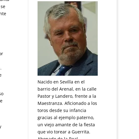
 se
ante
or
.
e
Nacido en Sevilla en el
barrio del Arenal, en la calle
so
Pastor y Landero, frente a la
de
Maestranza. Aficionado a los
toros desde su infancia
gracias al ejemplo paterno,
un viejo amante de la fiesta
y
que vio torear a Guerrita.
Abonado de la Real