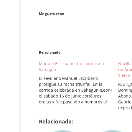
Me gusta esto:
Relacionado
Manuel Escribano, tres orejas en
Novill
Sahagún
de Ara
Sierra
El sevillano Manuel Escribano
prosigue su racha triunfal. En la
FESTEJ
corrida celebrada en Sahagún (León)
Doming
el sábado 15 de junio cortó tres
Abono.
orejas y fue paseado a hombros al
Gabriel
final. Plaza de toros de Sahagún
negro b
(León). Toros de Valdellán, el sexto
Carabi
premiado con la vuelta al ruedo.
chorrea
Relacionado:
Manuel Escribano: oreja…
Lanzad
kilos. 