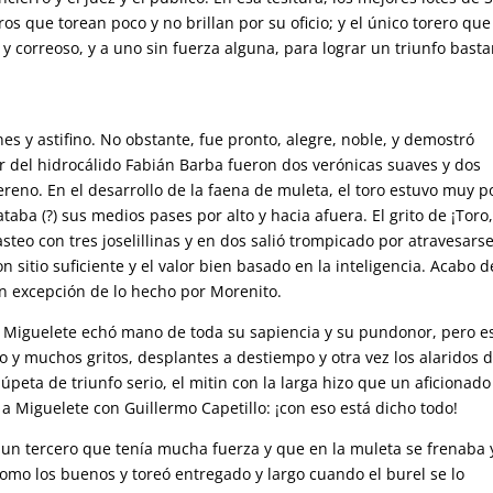
s que torean poco y no brillan por su oficio; y el único torero que
 y correoso, y a uno sin fuerza alguna, para lograr un triunfo bast
es y astifino. No obstante, fue pronto, alegre, noble, y demostró
r del hidrocálido Fabián Barba fueron dos verónicas suaves y dos
reno. En el desarrollo de la faena de muleta, el toro estuvo muy p
ba (?) sus medios pases por alto y hacia afuera. El grito de ¡Toro,
asteo con tres joselillinas y en dos salió trompicado por atravesarse
 sitio suficiente y el valor bien basado en la inteligencia. Acabo d
con excepción de lo hecho por Morenito.
. Miguelete echó mano de toda su sapiencia y su pundonor, pero e
y muchos gritos, desplantes a destiempo y otra vez los alaridos 
úpeta de triunfo serio, el mitin con la larga hizo que un aficionado
 Miguelete con Guillermo Capetillo: ¡con eso está dicho todo!
 un tercero que tenía mucha fuerza y que en la muleta se frenaba 
omo los buenos y toreó entregado y largo cuando el burel se lo