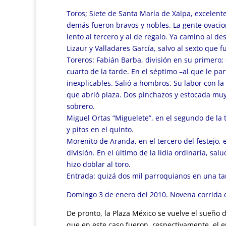
Toros; Siete de Santa María de Xalpa, excelent
demás fueron bravos y nobles. La gente ovacion
lento al tercero y al de regalo. Ya camino al d
Lizaur y Valladares García, salvo al sexto que f
Toreros: Fabián Barba, división en su primero; s
cuarto de la tarde. En el séptimo –al que le pa
inexplicables. Salió a hombros. Su labor con l
que abrió plaza. Dos pinchazos y estocada muy 
sobrero.
Miguel Ortas “Miguelete”, en el segundo de la t
y pitos en el quinto.
Morenito de Aranda, en el tercero del festejo, e
división. En el último de la lidia ordinaria, s
hizo doblar al toro.
Entrada: quizá dos mil parroquianos en una tar
Domingo 3 de enero del 2010. Novena corrida d
De pronto, la Plaza México se vuelve el sueño do
que en este caso fueron, respectivamente, el enc