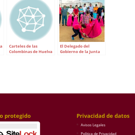
la
Carteles de las
El Delegado del
Colombinas de Huelva
Gobierno de la Junta
de 2007
visita la Escuela de
Sevilla-Amate
io protegido
Privacidad de datos
Avisos Legales
Política de Privacidad