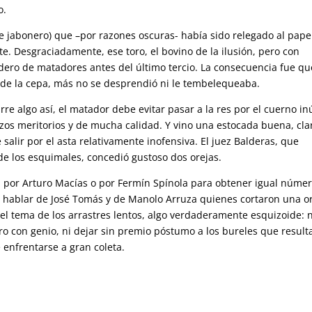
o.
 jabonero) que –por razones oscuras- había sido relegado al pape
e. Desgraciadamente, ese toro, el bovino de la ilusión, pero con
dero de matadores antes del último tercio. La consecuencia fue qu
sde la cepa, más no se desprendió ni le tembelequeaba.
 algo así, el matador debe evitar pasar a la res por el cuerno inú
os meritorios y de mucha calidad. Y vino una estocada buena, cla
salir por el asta relativamente inofensiva. El juez Balderas, que
de los esquimales, concedió gustoso dos orejas.
o, por Arturo Macías o por Fermín Spínola para obtener igual núme
i hablar de José Tomás y de Manolo Arruza quienes cortaron una o
el tema de los arrastres lentos, algo verdaderamente esquizoide: 
oro con genio, ni dejar sin premio póstumo a los bureles que result
 enfrentarse a gran coleta.