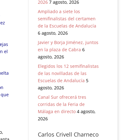
2026
7 agosto, 2026
Ampliado a siete los
e
semifinalistas del certamen
rez
de la Escuelas de Andalucía
6 agosto, 2026
Javier y Borja Jiménez, juntos
ejas
en la plaza de Cabra
6
n el
agosto, 2026
Elegidos los 12 semifinalistas
uelta
de las novilladas de las
Escuelas de Andalucía
5
on
agosto, 2026
o que
Canal Sur ofrecerá tres
corridas de la Feria de
Málaga en directo
4 agosto,
2026
o,
Carlos Crivell Charneco
Santa