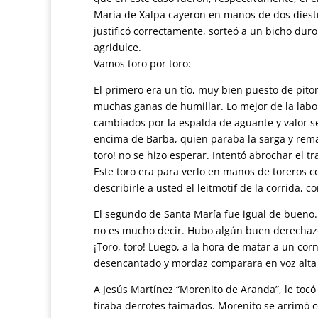
María de Xalpa cayeron en manos de dos diestro
justificó correctamente, sorteó a un bicho duro
agridulce.
Vamos toro por toro:
El primero era un tío, muy bien puesto de piton
muchas ganas de humillar. Lo mejor de la labo
cambiados por la espalda de aguante y valor se
encima de Barba, quien paraba la sarga y remata
toro! no se hizo esperar. Intentó abrochar el tr
Este toro era para verlo en manos de toreros con
describirle a usted el leitmotif de la corrida, 
El segundo de Santa María fue igual de bueno
no es mucho decir. Hubo algún buen derechazo 
¡Toro, toro! Luego, a la hora de matar a un corn
desencantado y mordaz comparara en voz alta a
A Jesús Martínez “Morenito de Aranda”, le tocó
tiraba derrotes taimados. Morenito se arrimó c