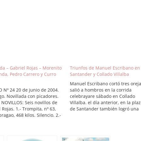
ada – Gabriel Rojas – Morenito
Triunfos de Manuel Escribano en
nda, Pedro Carrero y Curro
Santander y Collado Villalba
Manuel Escribano cortó tres oreja
O Nº 24 20 de junio de 2004.
salió a hombros en la corrida
o. Novillada con picadores.
celebrayare sábado en Collado
 NOVILLOS: Seis novillos de
Villalba. el día anterior, en la pla
 Rojas. 1.- Trompita, nº 63,
de Santander también logró una
ragao, 468 kilos. Silencio. 2.-
meritoria actuación frente a una
na, nº 36, colorao bragao
deslucida y mansa corrida de
o, 438 kilos. Silencio. 3.-
Valdefresno. Asi prosigue esta
or, nº 72, cárdeno oscuro, 452
temporada el torero de Gerena en
Aplausos. 4.- Bocineto, nº…
que puede…