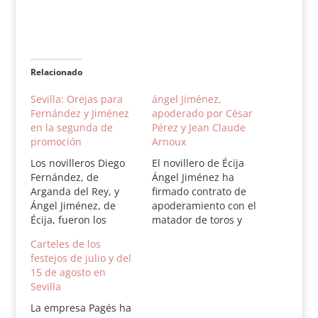
Relacionado
Sevilla: Orejas para
ángel Jiménez,
Fernández y Jiménez
apoderado por César
en la segunda de
Pérez y Jean Claude
promoción
Arnoux
Los novilleros Diego
El novillero de Écija
Fernández, de
Ángel Jiménez ha
Arganda del Rey, y
firmado contrato de
Ángel Jiménez, de
apoderamiento con el
Écija, fueron los
matador de toros y
triunfadores de la
banderillero César
Carteles de los
segunda novillada de
Pérez y el taurino
festejos de julio y del
promoción de jóvenes
francés Jean Claude
15 de agosto en
valores celebrada en
Arnoux para que se
Sevilla
la Real Maestranza de
hagan cargo de su
Sevilla. Ambos
carrera profesional
La empresa Pagés ha