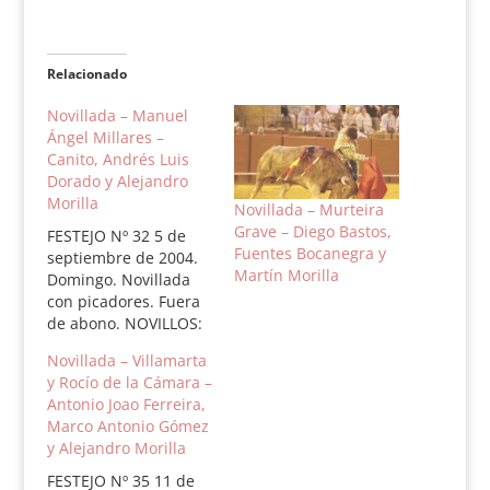
Relacionado
Novillada – Manuel
Ángel Millares –
Canito, Andrés Luis
Dorado y Alejandro
Morilla
Novillada – Murteira
Grave – Diego Bastos,
FESTEJO Nº 32 5 de
Fuentes Bocanegra y
septiembre de 2004.
Martín Morilla
Domingo. Novillada
con picadores. Fuera
de abono. NOVILLOS:
Seis novillos de
Novillada – Villamarta
Manuel Angel
y Rocío de la Cámara –
Millares. 1.- Payaso, nº
Antonio Joao Ferreira,
15, negro bragao, 500
Marco Antonio Gómez
kilos. Silencio. 2.-
y Alejandro Morilla
Luminoso, nº 3,
colorao, 505 kilos.
FESTEJO Nº 35 11 de