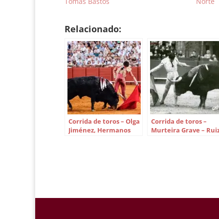
Tomás Bastos
Norte
Relacionado:
Corrida de toros – Olga
Corrida de toros –
Jiménez, Hermanos
Murteira Grave – Rui
Sampedro y García
Miguel, Espartaco y
Jiménez – Sebastián
Víctor Mendes
Castella, José María
Manzanares hijo y
López Simón