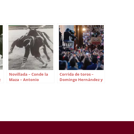
Novillada – Conde la
Corrida de toros –
z
Maza – Antonio
Domingo Hernández y
Vázquez, Juan de Félix
Garcigrande – El Juli,
y Leocadio Domínguez
José María Manzanares
hijo y Pablo Aguado