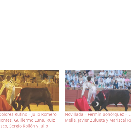
Dolores Rufino – Julio Romero,
Novillada – Fermín Bohórquez – E
Montes, Guillermo Luna, Ruiz
Mella, Javier Zulueta y Mariscal R
sco, Sergio Rollón y Julio