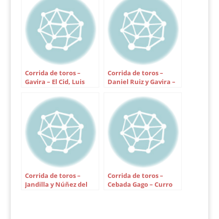
Fundamiso, nº 35,
negro mulato bragao,
356 kilos. Silencio. 3.-
Arrinconado, nº 26,
negro, 401 kilos.
Aplausos. 4.-…
Corrida de toros –
Corrida de toros –
Gavira – El Cid, Luis
Daniel Ruiz y Gavira –
Vilches y Sergio Aguilar
Rivera Ordóñez, El Juli
y José María
Manzanares hijo
Corrida de toros –
Corrida de toros –
Jandilla y Núñez del
Cebada Gago – Curro
Cuvillo – César Rincón,
Díaz, Fernando
Javier Conde y Rivera
Robleño y Luis Vilches
Ordóñez