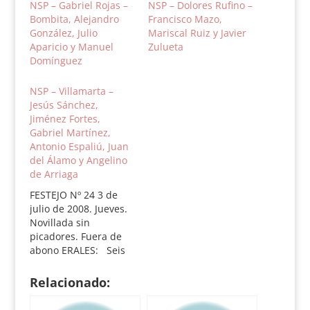
NSP – Gabriel Rojas –
NSP – Dolores Rufino –
Bombita, Alejandro
Francisco Mazo,
González, Julio
Mariscal Ruiz y Javier
Aparicio y Manuel
Zulueta
Domínguez
NSP – Villamarta –
Jesús Sánchez,
Jiménez Fortes,
Gabriel Martínez,
Antonio Espaliú, Juan
del Álamo y Angelino
de Arriaga
FESTEJO Nº 24 3 de
julio de 2008. Jueves.
Novillada sin
picadores. Fuera de
abono ERALES: Seis
erales de Villamarta.
1.- Rincón alto, nº 14,
Relacionado:
negro bragao, 406
kilos. Silencio. 2.-