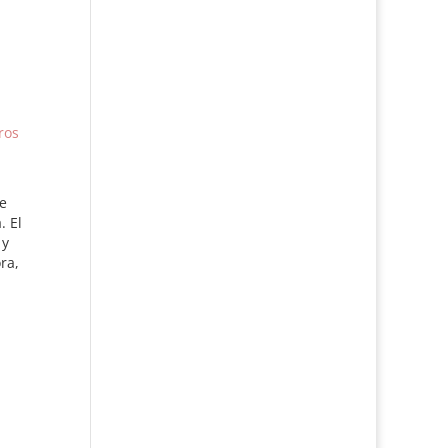
eros
e
. El
 y
ra,
de