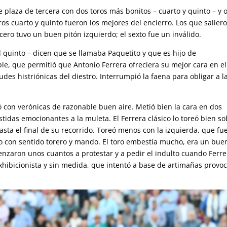
plaza de tercera con dos toros más bonitos – cuarto y quinto – y o
ros cuarto y quinto fueron los mejores del encierro. Los que salier
cero tuvo un buen pitón izquierdo; el sexto fue un inválido.
el quinto – dicen que se llamaba Paquetito y que es hijo de
le, que permitió que Antonio Ferrera ofreciera su mejor cara en el
udes histriónicas del diestro. Interrumpió la faena para obligar a l
dó con verónicas de razonable buen aire. Metió bien la cara en dos
tidas emocionantes a la muleta. El Ferrera clásico lo toreó bien so
sta el final de su recorrido. Toreó menos con la izquierda, que fu
zo con sentido torero y mando. El toro embestía mucho, era un bue
enzaron unos cuantos a protestar y a pedir el indulto cuando Ferre
exhibicionista y sin medida, que intentó a base de artimañas provoc