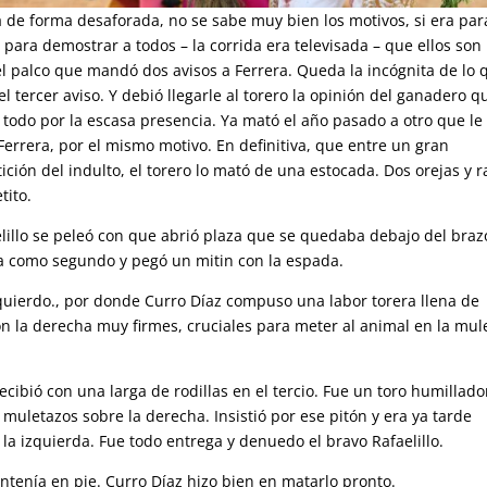
ía de forma desaforada, no se sabe muy bien los motivos, si era par
para demostrar a todos – la corrida era televisada – que ellos son
l palco que mandó dos avisos a Ferrera. Queda la incógnita de lo 
l tercer aviso. Y debió llegarle al torero la opinión del ganadero q
e todo por la escasa presencia. Ya mató el año pasado a otro que le
Ferrera, por el mismo motivo. En definitiva, que entre un gran
ición del indulto, el torero lo mató de una estocada. Dos orejas y 
tito.
elillo se peleó con que abrió plaza que se quedaba debajo del braz
a como segundo y pegó un mitin con la espada.
izquierdo., por donde Curro Díaz compuso una labor torera llena de
la derecha muy firmes, cruciales para meter al animal en la mule
recibió con una larga de rodillas en el tercio. Fue un toro humillado
muletazos sobre la derecha. Insistió por ese pitón y era ya tarde
la izquierda. Fue todo entrega y denuedo el bravo Rafaelillo.
tenía en pie. Curro Díaz hizo bien en matarlo pronto.