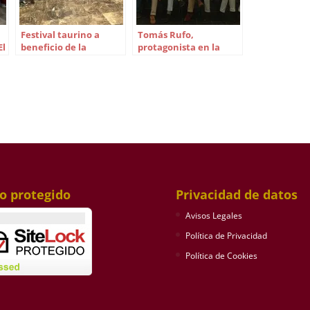
a
Festival taurino a
Tomás Rufo,
El
beneficio de la
protagonista en la
Cabalgata en Guillena
Tertulia Taurina El
Porvenir
io protegido
Privacidad de datos
Avisos Legales
Política de Privacidad
Política de Cookies