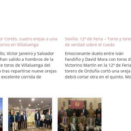
or Cortés, cuatro orejas a una
Sevilla: 12ª de Feria – Toros y tor
orino en Villaluenga
de verdad sobre el ruedo
llo, Víctor Janeiro y Salvador
Emocionante duelo entre Iván
 han salido a hombros de la
Fandiño y David Mora con toros d
e toros de Villaluenga del
Victorino Martín en la 12ª de Feria
 tras repartirse nueve orejas
torero de Orduña cortó una oreja
 excelente corrida de
debió cortar otra en el quinto. Mo
no Martín. Salvador Cortés
voluntarioso. Plaza de la
jó a su primero, un gran toro
Maestranza. Martes, 24 de abril 
orino Martín, bravo,
2012. Duodécima de feria. Tres
ando y noble. Cortés lo
cuartos de…
chó llevándolo…