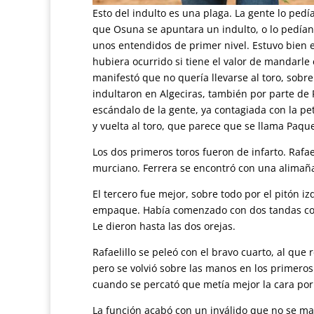
Esto del indulto es una plaga. La gente lo ped
que Osuna se apuntara un indulto, o lo pedían 
unos entendidos de primer nivel. Estuvo bien e
hubiera ocurrido si tiene el valor de mandarle e
manifestó que no quería llevarse al toro, sobr
indultaron en Algeciras, también por parte de 
escándalo de la gente, ya contagiada con la pet
y vuelta al toro, que parece que se llama Paque
Los dos primeros toros fueron de infarto. Rafa
murciano. Ferrera se encontró con una alimañ
El tercero fue mejor, sobre todo por el pitón 
empaque. Había comenzado con dos tandas con 
Le dieron hasta las dos orejas.
Rafaelillo se peleó con el bravo cuarto, al que 
pero se volvió sobre las manos en los primeros 
cuando se percató que metía mejor la cara por 
La función acabó con un inválido que no se man