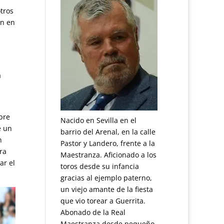
tros
on en
a
bre
Nacido en Sevilla en el
e un
barrio del Arenal, en la calle
n
Pastor y Landero, frente a la
ra
Maestranza. Aficionado a los
ar el
toros desde su infancia
gracias al ejemplo paterno,
un viejo amante de la fiesta
que vio torear a Guerrita.
Abonado de la Real
Maestranza desde pequeño.