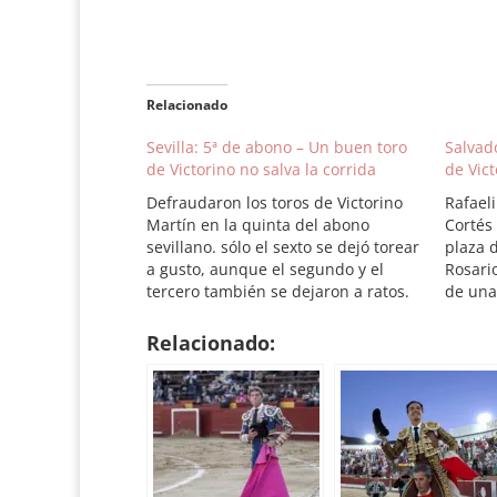
Relacionado
Sevilla: 5ª de abono – Un buen toro
Salvad
de Victorino no salva la corrida
de Vict
Defraudaron los toros de Victorino
Rafaeli
Martín en la quinta del abono
Cortés
sevillano. sólo el sexto se dejó torear
plaza d
a gusto, aunque el segundo y el
Rosario
tercero también se dejaron a ratos.
de una
Cortés perdió la oreja por un
Victori
pinchazo. Plaza de toros de la
desore
Relacionado:
Maestranza. Jueves, 28 de abril de
de Vict
2011.…
humill
aprove