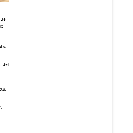
a
que
ue
rabo
o del
ta.
r,