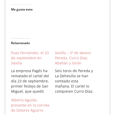
Me gusta esto:
Relacionado
Esaú Fernández, el 23
Sevilla – 3ª de abono:
de septiembre en
Pereda, Curro Díaz,
Sevilla
Abellán y Girón
La empresa Pagés ha
Seis toros de Pereda y
rematado el cartel del
La Dehesilla se han
día 23 de septiembre,
sorteado esta
primer festejo de San
mañana. El cartel lo
Miguel, que quedó
componen Curro Díaz,
abierto para
Miguel Abellán y
Alberto Aguilar,
completar una terna
César Girón. El tiempo
presente en la corrida
de triunfadores. Para
es inestable y la
de Dolores Aguirre
esa fecha se lidiarán
corrida comienza a las