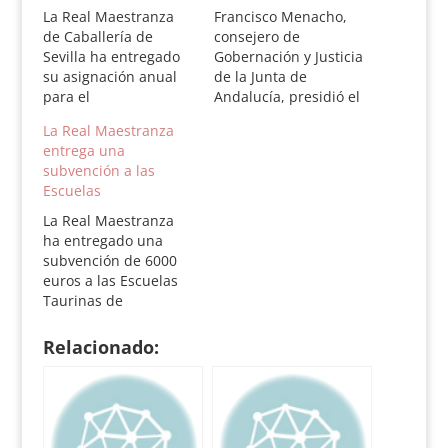
La Real Maestranza
Francisco Menacho,
de Caballería de
consejero de
Sevilla ha entregado
Gobernación y Justicia
su asignación anual
de la Junta de
para el
Andalucía, presidió el
funcionamiento de las
acto de presentación
La Real Maestranza
Escuelas Taurinas de
de la Memoria 2011
entrega una
Andalucía. El Teniente
de la Asociación
subvención a las
de Hermano de la
Andaluza de Escuelas
Escuelas
entidad, Javier
Taurinas “Pedro
Benjumea, entregó
Romero”, donce
La Real Maestranza
6000 euros a Eduardo
valoró en su
ha entregado una
Ordoñez, presidente
intervención la labor
subvención de 6000
de la Asociación de
que realizan las 23
euros a las Escuelas
Escuelas. Al acto
escuelas que existen
Taurinas de
asisitieron el
en Andalucía y ha
Andalucía. El acto ha
consejero de
destacado igualmente
sido presidido por el
Relacionado:
Gobernación y…
el papel realizado
consejero de
por…
Gobernación y Justicia
en funciones,
Francisco Menacho.
La entreja la realizó el