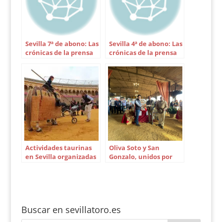
Teniente de la
Maestranza, Javier
Benjumea. Recogió el
cheque Eduardo
Sevilla 7ª de abono: Las
Sevilla 4ª de abono: Las
Ordóñez, presidente
crónicas de la prensa
crónicas de la prensa
de…
Actividades taurinas
Oliva Soto y San
en Sevilla organizadas
Gonzalo, unidos por
por la empresa Pagés
una buena causa
Buscar en sevillatoro.es