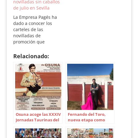
novilladas sin caballos
novilladas de
de julio en Sevilla
promoción que, como
es tradicional, se
La Empresa Pagés ha
celebrarán durante el
dado a conocer los
mes de julio en la
carteles de las
Real Maestranza de
novilladas de
Caballería de Sevilla.
promoción que
El acto se desarrollará
tradicionalmente
en…
ocupan el mes de
Relacionado:
julio en la plaza de
toros de la Real
Maestranza de Sevilla,
y que este año tienen
como novedad que el
festejo estará
formado por tres
novilleros que lidiarán
dos…
Osuna acoge las XXXIV
Fernando del Toro,
Jornadas Taurinas del
nueva etapa como
Círculo Taurino
banderillero