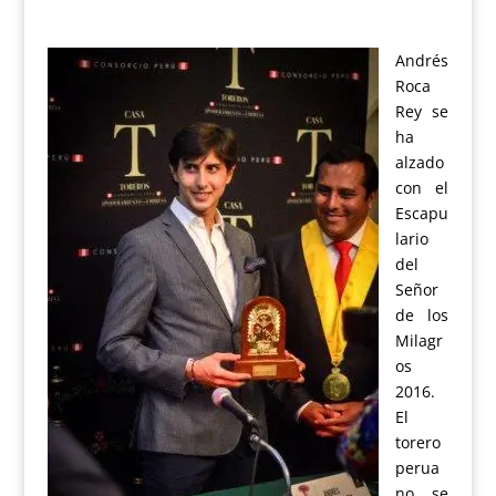
Andrés
Roca
Rey se
ha
alzado
con el
Escapu
lario
del
Señor
de los
Milagr
os
2016.
El
torero
perua
no se