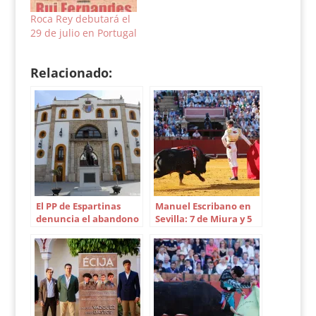
Roca Rey debutará el
29 de julio en Portugal
Relacionado:
El PP de Espartinas
Manuel Escribano en
denuncia el abandono
Sevilla: 7 de Miura y 5
de la plaza de toros
de Victorino Martín