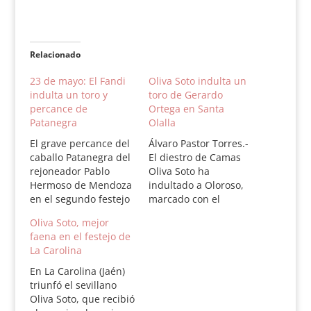
Relacionado
23 de mayo: El Fandi
Oliva Soto indulta un
indulta un toro y
toro de Gerardo
percance de
Ortega en Santa
Patanegra
Olalla
El grave percance del
Álvaro Pastor Torres.-
caballo Patanegra del
El diestro de Camas
rejoneador Pablo
Oliva Soto ha
Hermoso de Mendoza
indultado a Oloroso,
en el segundo festejo
marcado con el
de la especialidad de
número 53 y
Oliva Soto, mejor
la Feria de San Isidro
perteneciente a la
faena en el festejo de
y el indulto de un toro
ganadería onubense
La Carolina
de Salvador Domecq a
de Gerardo Ortega en
cargo del diestro
el festejo celebrado
En La Carolina (Jaén)
David Fandila "El
hoy en Santa Olalla.
triunfó el sevillano
Fandi" en Sanlúcar de
Oliva lo cuajó de
Oliva Soto, que recibió
Barrameda (Cádiz),
principio a fin en una