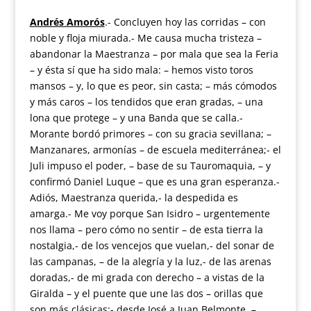
Andrés Amorós
.- Concluyen hoy las corridas – con
noble y floja miurada.- Me causa mucha tristeza –
abandonar la Maestranza – por mala que sea la Feria
– y ésta sí que ha sido mala: – hemos visto toros
mansos – y, lo que es peor, sin casta; – más cómodos
y más caros – los tendidos que eran gradas, – una
lona que protege – y una Banda que se calla.-
Morante bordó primores – con su gracia sevillana; –
Manzanares, armonías – de escuela mediterránea;- el
Juli impuso el poder, – base de su Tauromaquia, – y
confirmó Daniel Luque – que es una gran esperanza.-
Adiós, Maestranza querida,- la despedida es
amarga.- Me voy porque San Isidro – urgentemente
nos llama – pero cómo no sentir – de esta tierra la
nostalgia,- de los vencejos que vuelan,- del sonar de
las campanas, – de la alegría y la luz,- de las arenas
doradas,- de mi grada con derecho – a vistas de la
Giralda – y el puente que une las dos – orillas que
son más clásicas:- desde José a Juan Belmonte, –