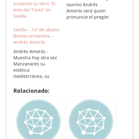
presentó su libro “El
taurino Andrés
Arte del Toreo” en
Amorós será quien
Sevilla
pronuncie el pregón
de la Feria Taurina de
Abril de Sevilla el
Sevilla – 15ª de abono:
próximo Domingo de
Broma cervantina –
Resurrección 27 de
Andrés Amorós
marzo. El escritor
Andrés Amorós.-
taurino Andrés
Muestra hoy otra vez
Amorós ha sido
Manzanares su
designado por la Real
estética
Maestranza como
mediterránea, su
pregonero de la Feria
armonía, su
Taurina de Abril…
colocación. Y sus
Relacionado:
estocadas. Pero
siguen
decepcionando los
toros. Mientras
vuelven dos a los
corrales, intento
pergeñar una broma
cervantina: «¡Vive Dios