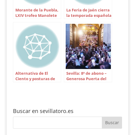
que me espanta esta
Morante de la Puebla,
La Feria de Jaén cierra
mansada / y que diera
LXIV trofeo Manolete
la temporada española
euros yo por
de Córdoba
describilla! / Porque,…
Alternativa de El
Sevilla: 8ª de abono –
Ciento y posturas de
Generosa Puerta del
Conde en Ecija
Príncipe para Tomás
Rufo
Buscar en sevillatoro.es