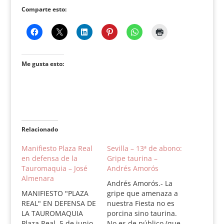
Comparte esto:
Me gusta esto:
Relacionado
Manifiesto Plaza Real
Sevilla – 13ª de abono:
en defensa de la
Gripe taurina –
Tauromaquia – José
Andrés Amorós
Almenara
Andrés Amorós.- La
MANIFIESTO "PLAZA
gripe que amenaza a
REAL" EN DEFENSA DE
nuestra Fiesta no es
LA TAUROMAQUIA
porcina sino taurina.
Plaza Real, 5 de junio
No es de público (que