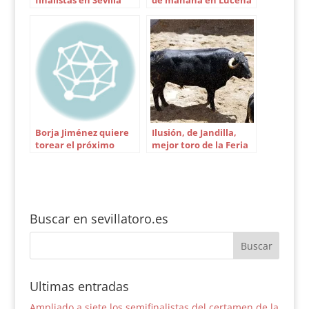
finalistas en Sevilla
de mañana en Lucena
del Puerto
Borja Jiménez quiere
Ilusión, de Jandilla,
torear el próximo
mejor toro de la Feria
domingo
para los veterinarios
Buscar en sevillatoro.es
Ultimas entradas
Ampliado a siete los semifinalistas del certamen de la