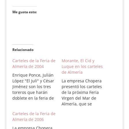
Me gusta esto:
Relacionado
Carteles de la Feria de
Morante, El Cid y
Almería de 2004
Luque en los carteles
de Almería
Enrique Ponce, Julián
López "El Juli" y César
La empresa Chopera
Jiménez son los tres
presentó los carteles
toreros que harán
de la próxima Feria
doblete en la feria de
Virgen del Mar de
Almería. El ciclo se
Almería, que se
desarrollará entre el
compone de cinco
Carteles de la Feria de
22 y el 29 de agosto y
corridas de toros, una
Almería de 2006
está conformado por
novillada con
cinco corridas de
picadores y un festejo
La empresa Chopera