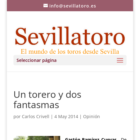
info@sevillatoro.es
Seleccionar página
Un torero y dos
fantasmas
por
Carlos Crivell
|
4 May 2014
|
Opinión
Gastón Ramírez Cuevas
.- De