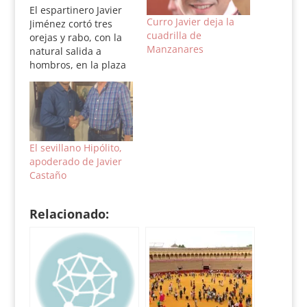
El espartinero Javier
Curro Javier deja la
Jiménez cortó tres
cuadrilla de
orejas y rabo, con la
Manzanares
natural salida a
hombros, en la plaza
de Majadahonda. La
novillada de Garzón
fue muy con dos reses
premiadas con la
vuelta al ruedo. Plaza
de toros de
El sevillano Hipólito,
Majadahonda. Tres
apoderado de Javier
cuartos de entrada.
Castaño
Novillos de Hermanos
Garzón, de muy…
Relacionado: