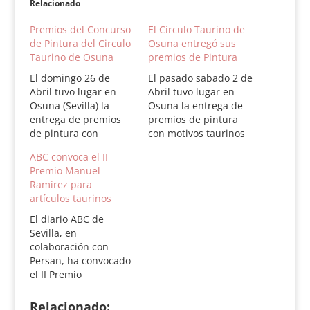
Relacionado
Premios del Concurso
El Círculo Taurino de
de Pintura del Circulo
Osuna entregó sus
Taurino de Osuna
premios de Pintura
El domingo 26 de
El pasado sabado 2 de
Abril tuvo lugar en
Abril tuvo lugar en
Osuna (Sevilla) la
Osuna la entrega de
entrega de premios
premios de pintura
de pintura con
con motivos taurinos
motivos taurinos que
que desde el Círculo
ABC convoca el II
desde el Círculo
Cultural Taurino de
Premio Manuel
Cultural Taurino de
Osuna y en
Ramírez para
Osuna y en
colaboración con el
artículos taurinos
colaboración con
Iltre. Aytº de Osuna y
el Ayuntamiento de
el patrocino de la
El diario ABC de
Osuna y el patrocino
Diputación de Sevilla,
Sevilla, en
de la Diputación de
se viene organizando
colaboración con
Sevilla, se viene
desde 1996. Los…
Persan, ha convocado
organizando desde
el II Premio
1996. Los
Periodístico Taurino
participantes
ABC-Manuel Ramírez
Relacionado: