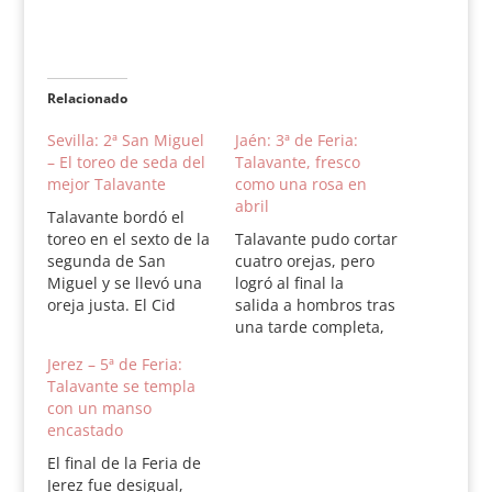
Relacionado
Sevilla: 2ª San Miguel
Jaén: 3ª de Feria:
– El toreo de seda del
Talavante, fresco
mejor Talavante
como una rosa en
abril
Talavante bordó el
toreo en el sexto de la
Talavante pudo cortar
segunda de San
cuatro orejas, pero
Miguel y se llevó una
logró al final la
oreja justa. El Cid
salida a hombros tras
cortó una con menos
una tarde completa,
argumentos, mientras
con una actitud de
Jerez – 5ª de Feria:
Castella pasaba
torero muy fesco y
Talavante se templa
desapercibido.
solvente. Perera, bien
con un manso
TORREALTA / El Cid,
aunque fallón con la
encastado
Castella y Alejandro
espada. El Juli,
Talavante. Plaza de la
rutinario y mecánico,
El final de la Feria de
Maestranza. Sábado,
se fue a hombros sin
Jerez fue desigual,