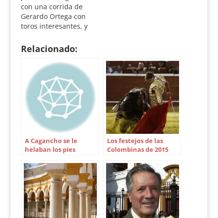
24 de septiembre de
merecerlo. El
con una corrida de
2011. Segunda de…
Vellosino / El Juli,
Gerardo Ortega con
Perera y Talavante
toros interesantes, y
Seis…
tres toreros que no
acabaron de dar el
Relacionado:
paso adelante, salvo
Talavante con el
sexto. Seis toros de
Gerardo Ortega, el
primero lidiado como
sobrero, de aceptable
presencia, justos de
raza,…
A Cagancho se le
Los festejos de las
helaban los pies
Colombinas de 2015