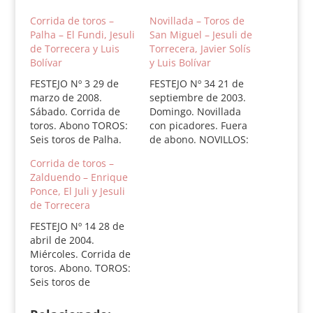
Corrida de toros –
Novillada – Toros de
Palha – El Fundi, Jesuli
San Miguel – Jesuli de
de Torrecera y Luis
Torrecera, Javier Solís
Bolívar
y Luis Bolívar
FESTEJO Nº 3 29 de
FESTEJO Nº 34 21 de
marzo de 2008.
septiembre de 2003.
Sábado. Corrida de
Domingo. Novillada
toros. Abono TOROS:
con picadores. Fuera
Seis toros de Palha.
de abono. NOVILLOS:
1.- Gadico, nº 90,
Seis novillos de Toros
Corrida de toros –
negro mulato listón,
de San Miguel. 1.-
Zalduendo – Enrique
555 kilos. Aplausos.
Clarinero, nº 44,
Ponce, El Juli y Jesuli
2.- Jardinero, nº 218,
castaño, 455 kilos.
de Torrecera
negro, 569 kilos.
Palmas. 2.- Salero, nº
Silencio. 3.- Cesguno,
52, negro bragao, 495
FESTEJO Nº 14 28 de
nº 204, negro mulato
kilos. Silencio. 3.-
abril de 2004.
listón, 530 kilos.
Gorronero, nº º12,
Miércoles. Corrida de
Silencio. 4.- Formoso,
negro, 519 kilos.
toros. Abono. TOROS:
nº 152,…
Silencio. 4.- Avecito,…
Seis toros de
Zalduendo. 1.- Faisán,
nº 76, negro mulato