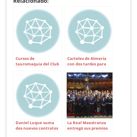
Relacionado:
listón, 512 kilos.
Silencio. 2.-
Debutante, nº 110,
negro mulato bragao,
589 kilos. Silencio. 3.-
Gachí, nº 126, negro
mulato, 535 kilos.
Pitos. 4.- Embarcado,
nº…
Cursos de
Carteles de Almería
tauromaquia del Club
con dos tardes para
de Aficionados
Morante
Prácticos
Daniel Luque suma
La Real Maestranza
dos nuevos contratos
entregó sus premios
taurinos y