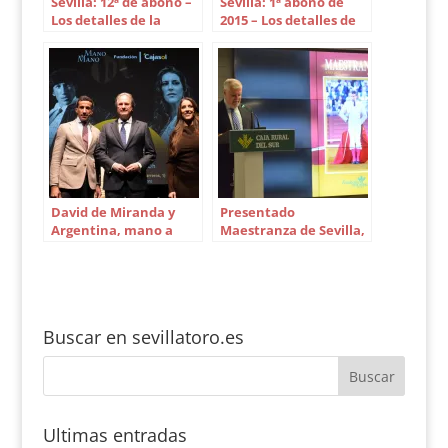
Sevilla: 12ª de abono –
Sevilla: 1ª abono de
Los detalles de la
2015 – Los detalles de
corrida
la corrida
David de Miranda y
Presentado
Argentina, mano a
Maestranza de Sevilla,
mano con sabor a
año 2025
Huelva
Buscar en sevillatoro.es
Ultimas entradas