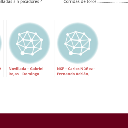
illadas sin picadores 4
Corridas de toros…………………………
os de rejones 2 ESPADAS 93
Novilladas con picadores………………
res de toros 32 Novilleros
12 Novilladas sin
cadores 39 Novilleros sin
picadores………………… 4 Festejos 
res 12 Rejoneadores 10 RESES
rejones………………………. 2
AS 259 Toros 132 Novillos
ESPADAS………………………………………
os…
8 Matadores de toros…………………
35 Novilleros con
picadores………………… 27 Noviller
sin picadores…………………. 18
Rejoneadores…………………………….. 
GANADERIAS…………………………………
é
Novillada – Gabriel
NSP – Carlos Núñez –
44 RESES
Rojas – Domingo
Fernando Adrián,
LIDIADAS……………………………….234
Triana, Juan Muriel y
Borja Álvarez y Rafael
Toros…………………………………….. 12
Juan Manuel Benítez
Cerro
Novillos con picadores…………………
72…