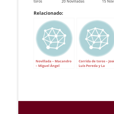
toros 20 Novilladas
15 Nov
picadores 13 Novilladas…
Festej
Matado
Relacionado:
con pi
picado
LIDIAD
picad
Novillada – Macandro
Corrida de toros – Jos
– Miguel Ángel
Luis Pereda y La
Delgado, Eliseo
Dehesilla – Salvador
Gallardo y José Manuel
Vega, Miguel Ángel
Mas
Delgado y Miguel
Tendero