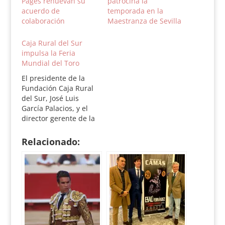
Pagés renuevan su
patrocina la
acuerdo de
temporada en la
colaboración
Maestranza de Sevilla
Caja Rural del Sur
impulsa la Feria
Mundial del Toro
El presidente de la
Fundación Caja Rural
del Sur, José Luis
García Palacios, y el
director gerente de la
Feria Iberoamericana
de Sevilla (Fibes),
Relacionado:
Felipe Luis Maestro
Alcántara, han
firmado un convenio
de colaboración para
la celebración de la XI
Feria Mundial del
Toro, que se celebrará
desde el 19…